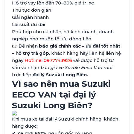
Hỗ trợ vay lên đến 70–80% giá trị xe
Thủ tục đơn giản
Giải ngân nhanh
Lãi suất ưu đãi
Phù hợp cho cá nhân, hộ kinh doanh, doanh
nghiệp nhỏ muốn tối ưu dòng tiền.
👉 Để nhận
báo giá chính xác – ưu đãi tốt nhất
– hỗ trợ trả góp
, khách hàng hãy liên hệ liên hệ
ngay
Hotline: 0977743926
Để được hỗ trợ tư
vấn và nhận
báo giá xe Suzuki Eeco Van mới
trực tiếp
đại lý Suzuki Long Biên.
Vì sao nên mua Suzuki
EECO VAN
tại đại lý
Suzuki Long Biên?
Khi mua xe tại đại lý Suzuki chính hãng, khách
hàng được:
✔ Xe mới 100%, nguồn gốc rõ ràng