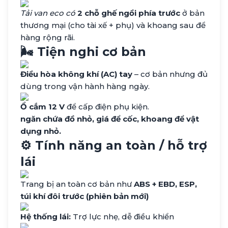
Tải van eco có
2 chỗ ghế ngồi phía trước
ở bản
thương mại (cho tài xế + phụ) và khoang sau để
hàng rộng rãi.
🌬️ Tiện nghi cơ bản
Điều hòa không khí (AC) tay
– cơ bản nhưng đủ
dùng trong vận hành hàng ngày.
Ổ cắm 12 V
để cấp điện phụ kiện.
ngăn chứa đồ nhỏ, giá để cốc, khoang để vật
dụng nhỏ.
⚙️ Tính năng an toàn / hỗ trợ
lái
Trang bị an toàn cơ bản như
ABS + EBD, ESP,
túi khí đôi trước (phiên bản mới)
Hệ thống lái:
Trợ lực nhẹ, dễ điều khiển