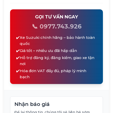
GỌI TƯ VẤN NGAY
📞 0977.743.926
✔️
Xe Suzuki chính hãng – bảo hành toàn
quốc
✔️
Giá tốt – nhiều ưu đãi hấp dẫn
✔️
Hỗ trợ đăng ký, đăng kiểm, giao xe tận
nơi
✔️
Hóa đơn VAT đầy đủ, pháp lý minh
bạch
Nhận báo giá
Để lại thông tin, chúng tôi sẽ liên hệ sớm