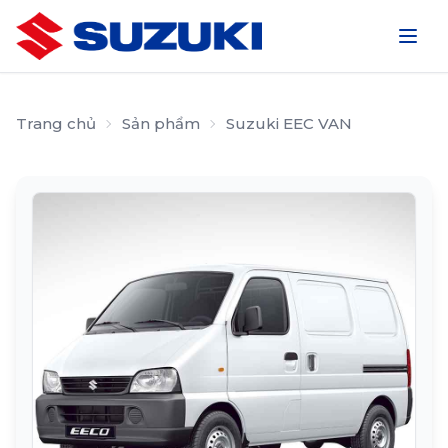
Yêu cầu báo giá
Trang chủ
Sản phẩm
Suzuki EEC VAN
Để nhận được
“BÁO GIÁ ĐẶC BIỆT”
và các
“CHƯƠNG TRÌNH ƯU ĐÃI”
Quý khách vui lòng điền form báo giá dưới đây:
▼