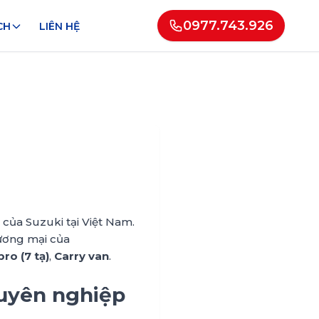
0977.743.926
CH
LIÊN HỆ
 của Suzuki tại Việt Nam.
hương mại của
pro (7 tạ)
,
Carry van
.
uyên nghiệp