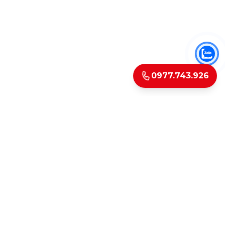
0977.743.926
LIÊN KẾT NHANH
Thủ tục trả góp
Tin tức