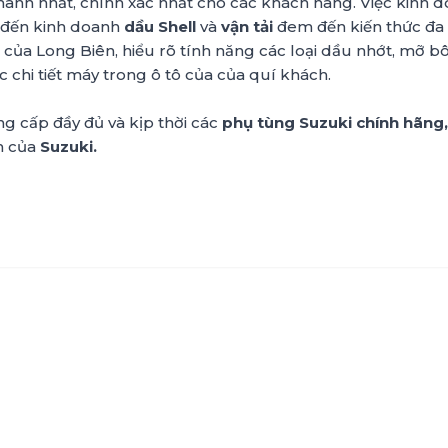
hanh nhất, chính xác nhất cho các khách hàng. Việc kinh 
đến kinh doanh
dầu Shell
và
vận tải
đem đến kiến thức đa
 của Long Biên, hiểu rõ tính năng các loại dầu nhớt, mỡ bô
 chi tiết máy trong ô tô của của quí khách.
g cấp đầy đủ và kịp thời các
phụ tùng Suzuki chính hãng
m của
Suzuki.