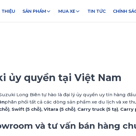
I THIỆU
SẢN PHẨM
MUA XE
TIN TỨC
CHÍNH SÁ
ki ủy quyền tại Việt Nam
uzuki Long Biên tự hào là đại lý ủy quyền uy tín hàng đầu
ên
phân phối tất cả các dòng sản phẩm xe du lịch và xe t
chỗ)
,
Swift (5 chỗ), Vitara (5 chỗ)
,
Carry truck (5 tạ)
,
Carry 
owroom và tư vấn bán hàng ch