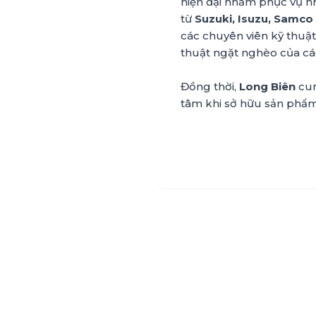
hiện đại nhằm phục vụ n
từ
Suzuki, Isuzu, Samco
các chuyên viên kỹ thuật
thuật ngặt nghèo của các
Đồng thời,
Long Biên
cun
tâm khi sở hữu sản phẩ